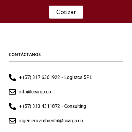
Cotizar
CONTÁCTANOS
+ (57) 317 6361922 - Logistcs 5PL
info@ccargo.co
+ (57) 313 4311872 - Consulting
ingeniero.ambiental@ccargo.co