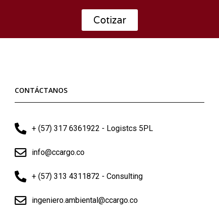
Cotizar
CONTÁCTANOS
+ (57) 317 6361922 - Logistcs 5PL
info@ccargo.co
+ (57) 313 4311872 - Consulting
ingeniero.ambiental@ccargo.co